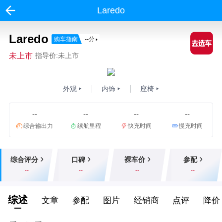
Laredo
Laredo
购车指南
--
分
未上市
指导价:未上市
外观
内饰
座椅
--
--
--
--
综合输出力
续航里程
快充时间
慢充时间
综合评分
口碑
裸车价
参配
--
--
--
--
综述
文章
参配
图片
经销商
点评
降价