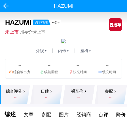
HAZUMI
HAZUMI
购车指南
--
分
未上市
指导价:未上市
外观
内饰
座椅
--
--
--
--
综合输出力
续航里程
快充时间
慢充时间
综合评分
口碑
裸车价
参配
--
--
--
--
综述
文章
参配
图片
经销商
点评
降价