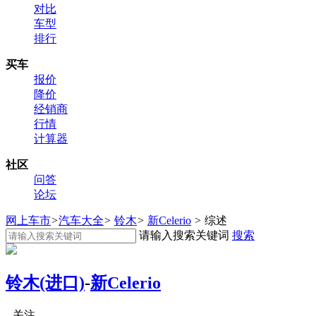
对比
车型
排行
买车
报价
降价
经销商
行情
计算器
社区
问答
论坛
网上车市
>
汽车大全
>
铃木
>
新Celerio
>
综述
请输入搜索关键词
搜索
铃木(进口)
-
新Celerio
关注