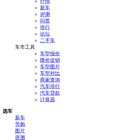
行情
新车
评测
问答
排行
论坛
二手车
车市工具
车型报价
降价促销
车型图片
车型对比
商家查询
汽车排行
汽车贷款
计算器
选车
新车
导购
图片
评测