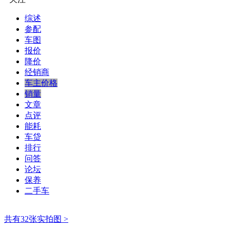
综述
参配
车图
报价
降价
经销商
车主价格
销量
文章
点评
能耗
车贷
排行
问答
论坛
保养
二手车
共有32张实拍图 >