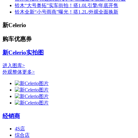
铃木“大号奥拓”实车街拍！搭1.0L引擎/年底开售
铃木全新“小号雨燕”曝光！搭1.2L/外观全面换新
新Celerio
购车优惠券
新Celerio实拍图
进入图库>
外观整体
更多>
经销商
4S店
综合店