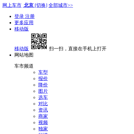
网上车市
北京
[切换]
全部城市>>
登录
注册
更多应用
移动版
移动版
扫一扫，直接在手机上打开
网站地图
车市频道
车型
报价
降价
图片
选车
对比
资讯
商家
视频
独家