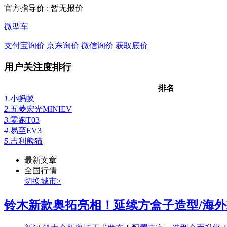
官方指导价 :
暂无报价
微型车
支付宝询价
京东询价
微信询价
获取底价
用户关注度排行
排名
1.
小蚂蚁
2.
五菱宏光MINIEV
3.
零跑T03
4.
易至EV3
5.
吉利熊猫
最新文章
全国行情
切换城市>
铃木新款奥拓亮相！延续方盒子造型/海外或5