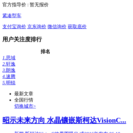
官方指导价 :
暂无报价
紧凑型车
支付宝询价
京东询价
微信询价
获取底价
用户关注度排行
排名
1.
思域
2.
轩逸
3.
朗逸
4.
速腾
5.
明锐
最新文章
全国行情
切换城市>
昭示未来方向 水晶镶嵌斯柯达VisionC...