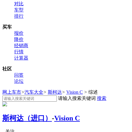
对比
车型
排行
买车
报价
降价
经销商
行情
计算器
社区
问答
论坛
网上车市
>
汽车大全
>
斯柯达
>
Vision C
>
综述
请输入搜索关键词
搜索
斯柯达（进口）
-
Vision C
关注