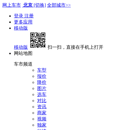
网上车市
北京
[切换]
全部城市>>
登录
注册
更多应用
移动版
移动版
扫一扫，直接在手机上打开
网站地图
车市频道
车型
报价
降价
图片
选车
对比
资讯
商家
视频
独家