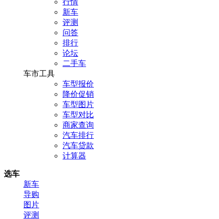
行情
新车
评测
问答
排行
论坛
二手车
车市工具
车型报价
降价促销
车型图片
车型对比
商家查询
汽车排行
汽车贷款
计算器
选车
新车
导购
图片
评测