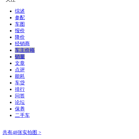
综述
参配
车图
报价
降价
经销商
车主价格
销量
文章
点评
能耗
车贷
排行
问答
论坛
保养
二手车
共有48张实拍图 >