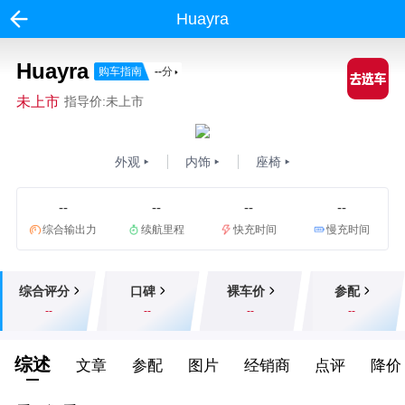
Huayra
Huayra
购车指南
--
分
未上市
指导价:未上市
外观
内饰
座椅
--
--
--
--
综合输出力
续航里程
快充时间
慢充时间
综合评分
口碑
裸车价
参配
--
--
--
--
综述
文章
参配
图片
经销商
点评
降价