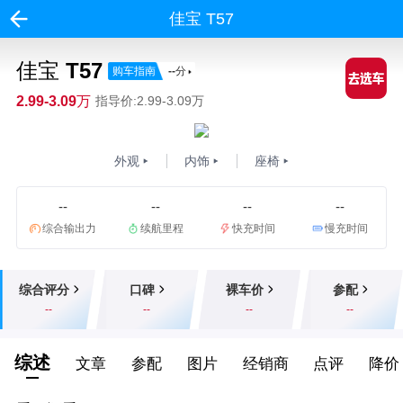
佳宝 T57
佳宝 T57
购车指南
--
分
2.99-3.09万
指导价:2.99-3.09万
外观
内饰
座椅
--
--
--
--
综合输出力
续航里程
快充时间
慢充时间
综合评分
口碑
裸车价
参配
--
--
--
--
综述
文章
参配
图片
经销商
点评
降价