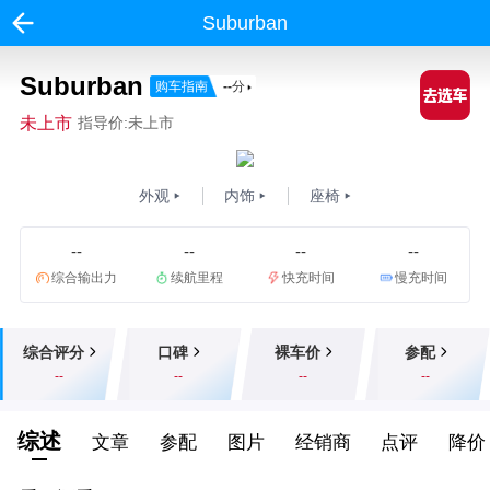
Suburban
Suburban
购车指南
--
分
未上市
指导价:未上市
外观
内饰
座椅
--
--
--
--
综合输出力
续航里程
快充时间
慢充时间
综合评分
口碑
裸车价
参配
--
--
--
--
综述
文章
参配
图片
经销商
点评
降价