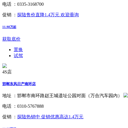
电话 ：
0335-3168700
促销 ：
探陆售价直降1.4万元 欢迎垂询
11.98万起
获取底价
置换
试驾
4S店
邯郸东风日产南环店
地址 ：
邯郸市南环路赵王城遗址公园对面（万合汽车园内）
电话 ：
0310-5767888
促销 ：
探陆热销中 促销优惠高达1.4万元