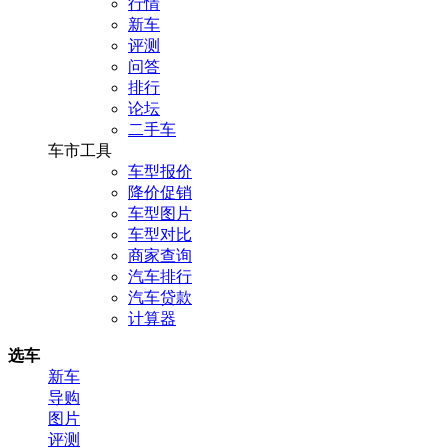
行情
新车
评测
问答
排行
论坛
二手车
车市工具
车型报价
降价促销
车型图片
车型对比
商家查询
汽车排行
汽车贷款
计算器
选车
新车
导购
图片
评测