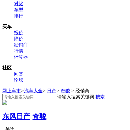
对比
车型
排行
买车
报价
降价
经销商
行情
计算器
社区
问答
论坛
网上车市
>
汽车大全
>
日产
>
奇骏
>
经销商
请输入搜索关键词
搜索
东风日产
-
奇骏
关注