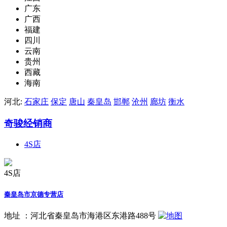
广东
广西
福建
四川
云南
贵州
西藏
海南
河北:
石家庄
保定
唐山
秦皇岛
邯郸
沧州
廊坊
衡水
奇骏经销商
4S店
4S店
秦皇岛市京德专营店
地址 ：
河北省秦皇岛市海港区东港路488号