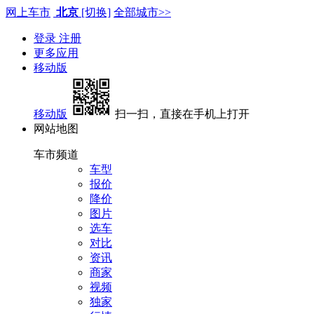
网上车市
北京
[切换]
全部城市>>
登录
注册
更多应用
移动版
移动版
扫一扫，直接在手机上打开
网站地图
车市频道
车型
报价
降价
图片
选车
对比
资讯
商家
视频
独家