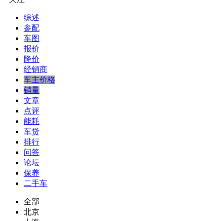
综述
参配
车图
报价
降价
经销商
车主价格
销量
文章
点评
能耗
车贷
排行
问答
论坛
保养
二手车
全部
北京