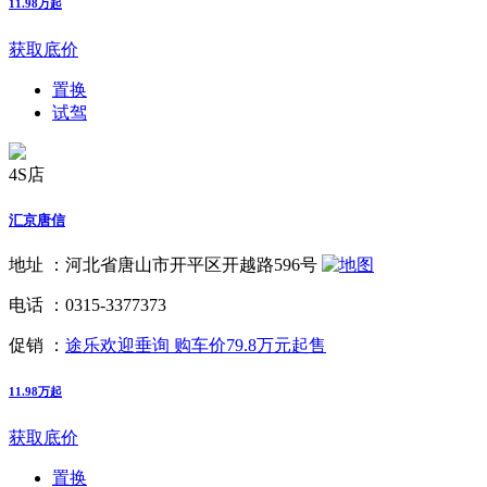
11.98万起
获取底价
置换
试驾
4S店
汇京唐信
地址 ：
河北省唐山市开平区开越路596号
电话 ：
0315-3377373
促销 ：
途乐欢迎垂询 购车价79.8万元起售
11.98万起
获取底价
置换