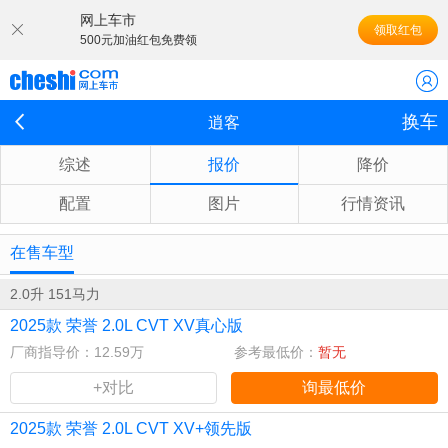
网上车市
领取红包
500元加油红包免费领
换车
逍客
综述
报价
降价
配置
图片
行情资讯
在售车型
2.0升 151马力
2025款 荣誉 2.0L CVT XV真心版
厂商指导价：12.59万
参考最低价：
暂无
+对比
询最低价
2025款 荣誉 2.0L CVT XV+领先版