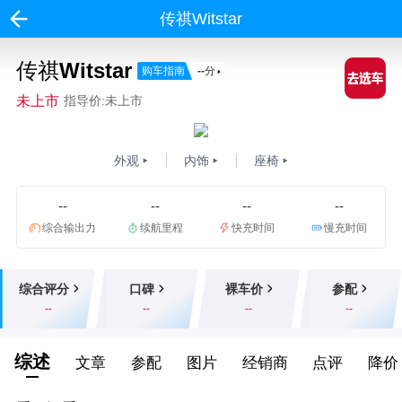
传祺Witstar
传祺Witstar
购车指南
--
分
未上市
指导价:未上市
外观
内饰
座椅
--
--
--
--
综合输出力
续航里程
快充时间
慢充时间
综合评分
口碑
裸车价
参配
--
--
--
--
综述
文章
参配
图片
经销商
点评
降价