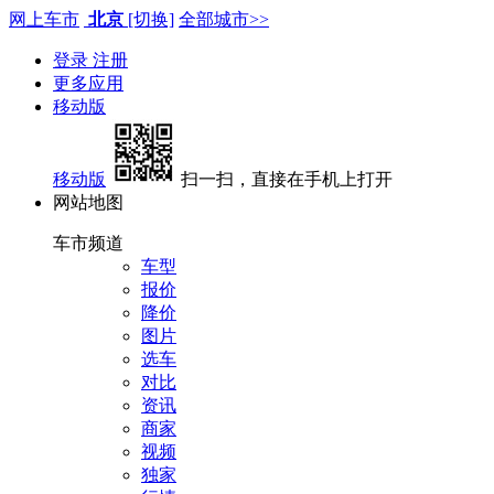
网上车市
北京
[切换]
全部城市>>
登录
注册
更多应用
移动版
移动版
扫一扫，直接在手机上打开
网站地图
车市频道
车型
报价
降价
图片
选车
对比
资讯
商家
视频
独家