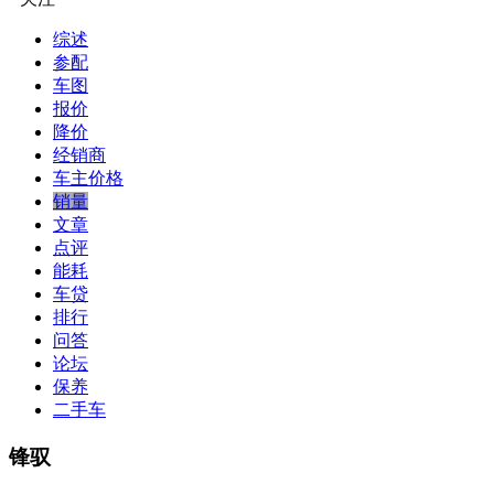
综述
参配
车图
报价
降价
经销商
车主价格
销量
文章
点评
能耗
车贷
排行
问答
论坛
保养
二手车
锋驭