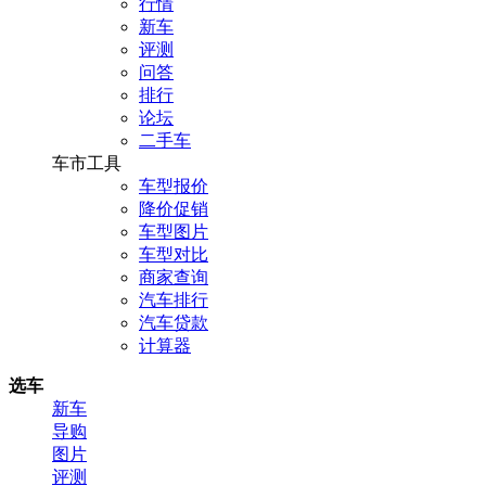
行情
新车
评测
问答
排行
论坛
二手车
车市工具
车型报价
降价促销
车型图片
车型对比
商家查询
汽车排行
汽车贷款
计算器
选车
新车
导购
图片
评测