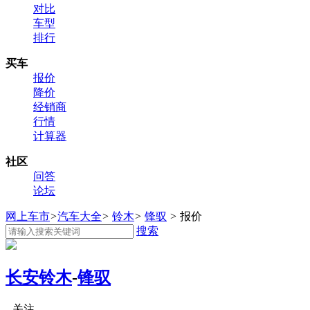
对比
车型
排行
买车
报价
降价
经销商
行情
计算器
社区
问答
论坛
网上车市
>
汽车大全
>
铃木
>
锋驭
>
报价
搜索
长安铃木
-
锋驭
关注