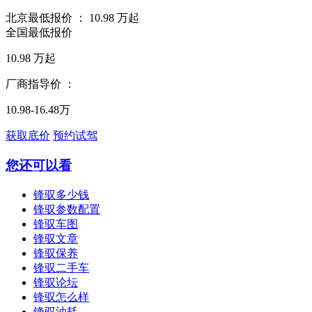
北京最低报价 ：
10.98
万起
全国最低报价
10.98
万起
厂商指导价 ：
10.98-16.48万
获取底价
预约试驾
您还可以看
锋驭多少钱
锋驭参数配置
锋驭车图
锋驭文章
锋驭保养
锋驭二手车
锋驭论坛
锋驭怎么样
锋驭油耗