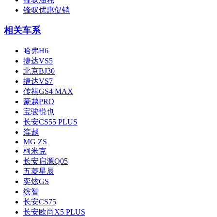
锋驭优惠促销
相关车系
哈弗H6
捷达VS5
北京BJ30
捷达VS7
传祺GS4 MAX
豪越PRO
宝骏悦也
长安CS55 PLUS
缤越
MG ZS
柯米克
长安启源Q05
五菱星辰
奕炫GS
缤智
长安CS75
长安欧尚X5 PLUS