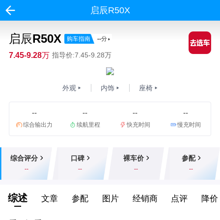
启辰R50X
启辰R50X
购车指南
--
分
7.45-9.28万
指导价:7.45-9.28万
外观
内饰
座椅
--
--
--
--
综合输出力
续航里程
快充时间
慢充时间
综合评分
口碑
裸车价
参配
--
--
--
--
综述
文章
参配
图片
经销商
点评
降价