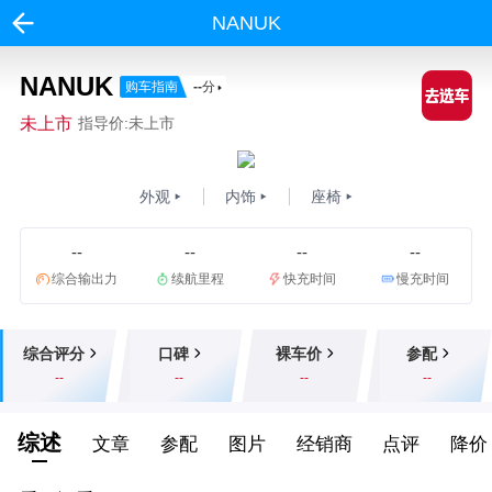
NANUK
NANUK
购车指南
--
分
未上市
指导价:未上市
外观
内饰
座椅
--
--
--
--
综合输出力
续航里程
快充时间
慢充时间
综合评分
口碑
裸车价
参配
--
--
--
--
综述
文章
参配
图片
经销商
点评
降价