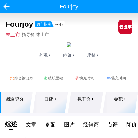
Fourjoy
Fourjoy
购车指南
--
分
未上市
指导价:未上市
外观
内饰
座椅
--
--
--
--
综合输出力
续航里程
快充时间
慢充时间
综合评分
口碑
裸车价
参配
--
--
--
--
综述
文章
参配
图片
经销商
点评
降价