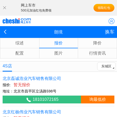
网上车市
领取红包
500元加油红包免费领
换车
朗境
综述
报价
降价
配置
图片
行情资讯
4S店
东城区
北京磊诚浩业汽车销售有限公司
暂无报价
报价:
地址：北京市昌平区立汤路598号
18101072165
询最低价
北京红杨伟业汽车销售有限公司