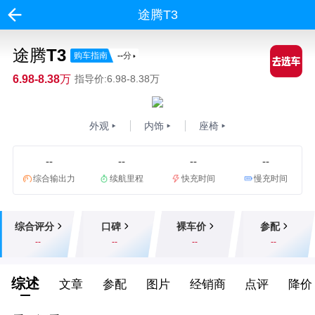
途腾T3
途腾T3
购车指南
--
分
6.98-8.38万
指导价:6.98-8.38万
外观
内饰
座椅
--
--
--
--
综合输出力
续航里程
快充时间
慢充时间
综合评分
口碑
裸车价
参配
--
--
--
--
综述
文章
参配
图片
经销商
点评
降价