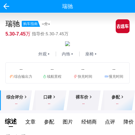
瑞驰
瑞驰
购车指南
--
分
5.30-7.45万
指导价:5.30-7.45万
外观
内饰
座椅
--
--
--
--
综合输出力
续航里程
快充时间
慢充时间
综合评分
口碑
裸车价
参配
--
--
--
--
综述
文章
参配
图片
经销商
点评
降价