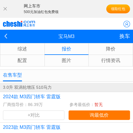
网上车市
领取红包
500元加油红包免费领
换车
宝马M3
综述
报价
降价
配置
图片
行情资讯
在售车型
3.0升 双涡轮增压 510马力
2024款 M3四门轿车 雷霆版
厂商指导价：86.39万
参考最低价：
暂无
+对比
询最低价
2023款 M3四门轿车 雷霆版