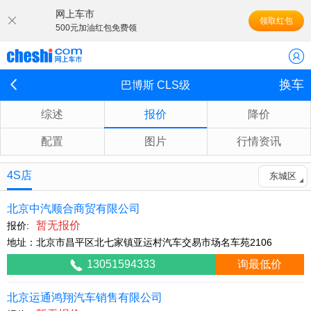
网上车市
领取红包
500元加油红包免费领
换车
巴博斯 CLS级
综述
报价
降价
配置
图片
行情资讯
4S店
东城区
北京中汽顺合商贸有限公司
暂无报价
报价:
地址：北京市昌平区北七家镇亚运村汽车交易市场名车苑2106
13051594333
询最低价
北京运通鸿翔汽车销售有限公司