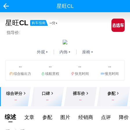
星旺CL
星旺CL
购车指南
--
分
指导价:
外观
内饰
座椅
--
--
--
--
综合输出力
续航里程
快充时间
慢充时间
综合评分
口碑
裸车价
参配
--
--
--
--
综述
文章
参配
图片
经销商
点评
降价