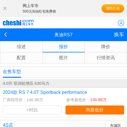
网上车市
领取红包
500元加油红包免费领
换车
奥迪RS7
综述
报价
降价
配置
图片
行情资讯
在售车型
4.0升 双涡轮增压 630马力
2024款 RS 7 4.0T Sportback performance
厂商指导价：146.88万
参考最低价：
130.88万
+对比
询最低价
4S店
东城区