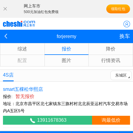
网上车市
领取红包
500元加油红包免费领
换车
forjeremy
综述
报价
降价
配置
图片
行情资讯
4S店
东城区
smart五棵松华熙店
暂无报价
报价:
地址：北京市昌平区北七家镇东三旗村村北北辰亚运村汽车交易市场
内A五区5号
13911678363
询最低价