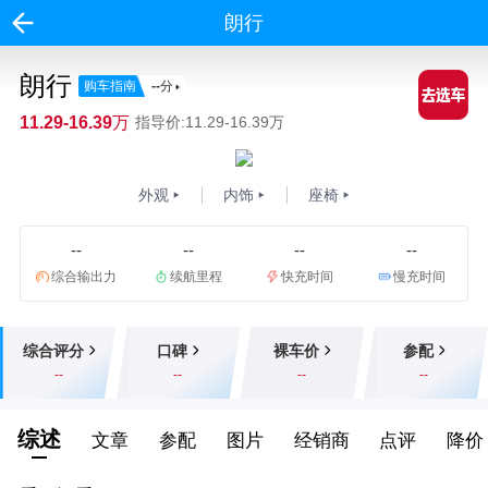
朗行
朗行
购车指南
--
分
11.29-16.39万
指导价:11.29-16.39万
外观
内饰
座椅
--
--
--
--
综合输出力
续航里程
快充时间
慢充时间
综合评分
口碑
裸车价
参配
--
--
--
--
综述
文章
参配
图片
经销商
点评
降价