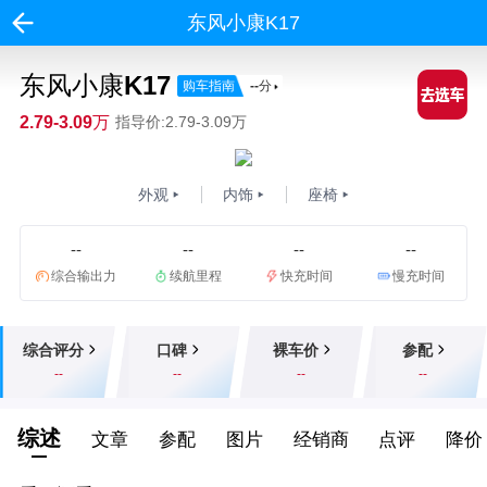
东风小康K17
东风小康K17
购车指南
--
分
2.79-3.09万
指导价:2.79-3.09万
外观
内饰
座椅
--
--
--
--
综合输出力
续航里程
快充时间
慢充时间
综合评分
口碑
裸车价
参配
--
--
--
--
综述
文章
参配
图片
经销商
点评
降价