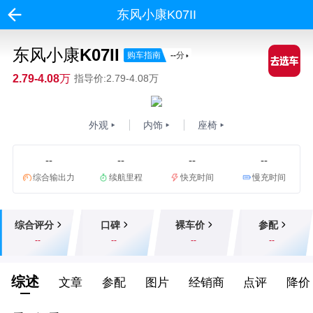
东风小康K07II
东风小康K07II
购车指南
--
分
2.79-4.08万
指导价:2.79-4.08万
外观
内饰
座椅
--
--
--
--
综合输出力
续航里程
快充时间
慢充时间
综合评分
口碑
裸车价
参配
--
--
--
--
综述
文章
参配
图片
经销商
点评
降价