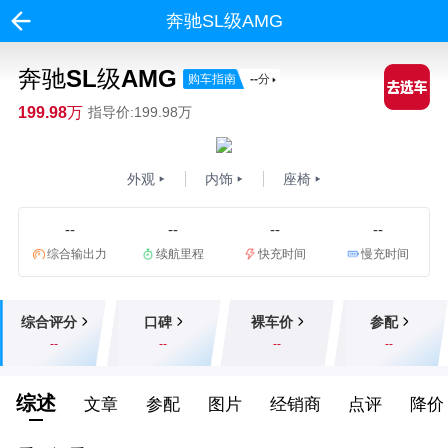
奔驰SL级AMG
奔驰SL级AMG
购车指南
--
分
199.98万
指导价:199.98万
外观
内饰
座椅
--
--
--
--
综合输出力
续航里程
快充时间
慢充时间
综合评分
口碑
裸车价
参配
--
--
--
--
综述
文章
参配
图片
经销商
点评
降价