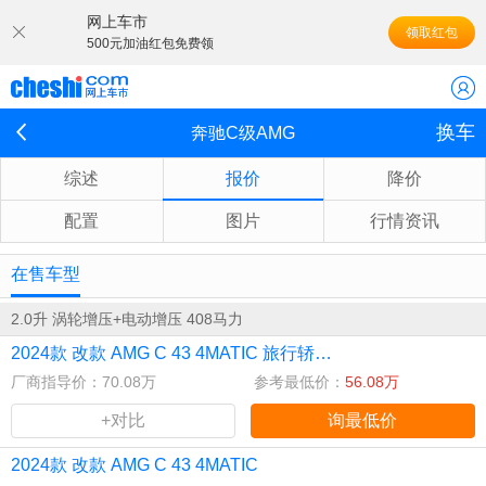
网上车市
领取红包
500元加油红包免费领
换车
奔驰C级AMG
综述
报价
降价
配置
图片
行情资讯
在售车型
2.0升 涡轮增压+电动增压 408马力
2024款 改款 AMG C 43 4MATIC 旅行轿车 特别版
厂商指导价：70.08万
参考最低价：
56.08万
+对比
询最低价
2024款 改款 AMG C 43 4MATIC