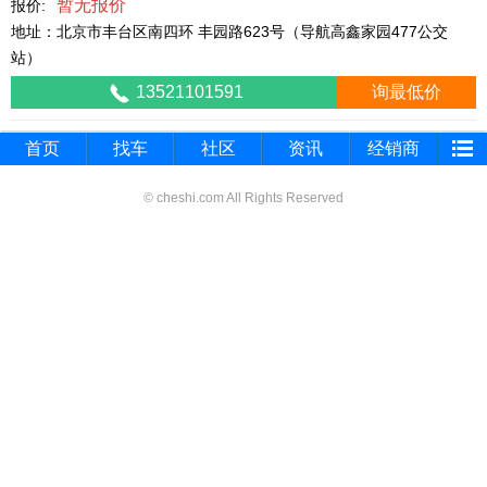
暂无报价
报价:
地址：北京市丰台区南四环 丰园路623号（导航高鑫家园477公交
站）
13521101591
询最低价
首页
找车
社区
资讯
经销商
© cheshi.com All Rights Reserved