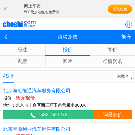
网上车市
领取红包
500元加油红包免费领
换车
海格龙威
综述
报价
降价
配置
图片
行情资讯
4S店
东城区
北京海汇恒通汽车服务有限公司
暂无报价
报价:
地址：北京市丰台区西三环玉泉营桥南800米
15321533272
询最低价
北京宝顺利业汽车销售有限公司