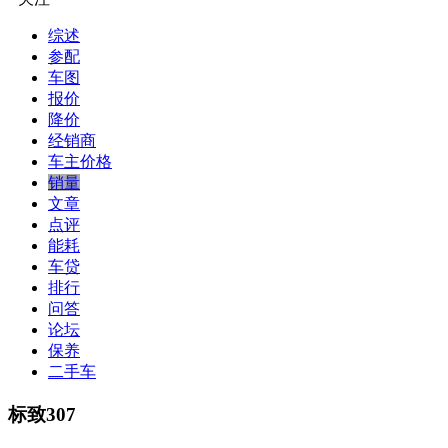
综述
参配
车图
报价
降价
经销商
车主价格
销量
文章
点评
能耗
车贷
排行
问答
论坛
保养
二手车
标致307