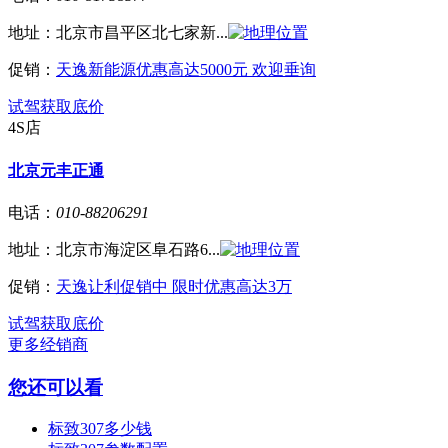
地址：
北京市昌平区北七家新...
促销：
天逸新能源优惠高达5000元 欢迎垂询
试驾
获取底价
4S店
北京元丰正通
电话：
010-88206291
地址：
北京市海淀区阜石路6...
促销：
天逸让利促销中 限时优惠高达3万
试驾
获取底价
更多经销商
您还可以看
标致307多少钱