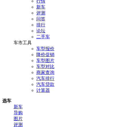
行情
新车
评测
问答
排行
论坛
二手车
车市工具
车型报价
降价促销
车型图片
车型对比
商家查询
汽车排行
汽车贷款
计算器
选车
新车
导购
图片
评测