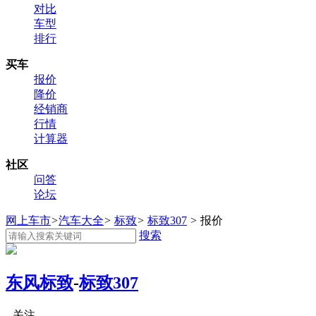
对比
车型
排行
买车
报价
降价
经销商
行情
计算器
社区
问答
论坛
网上车市
>
汽车大全
>
标致
>
标致307
>
报价
搜索
东风标致
-
标致307
关注