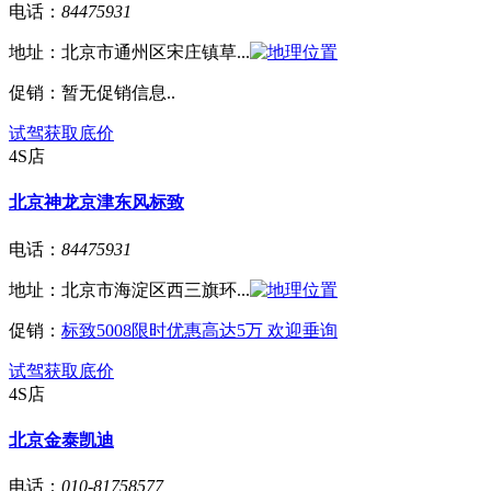
电话：
84475931
地址：
北京市通州区宋庄镇草...
促销：
暂无促销信息..
试驾
获取底价
4S店
北京神龙京津东风标致
电话：
84475931
地址：
北京市海淀区西三旗环...
促销：
标致5008限时优惠高达5万 欢迎垂询
试驾
获取底价
4S店
北京金泰凯迪
电话：
010-81758577