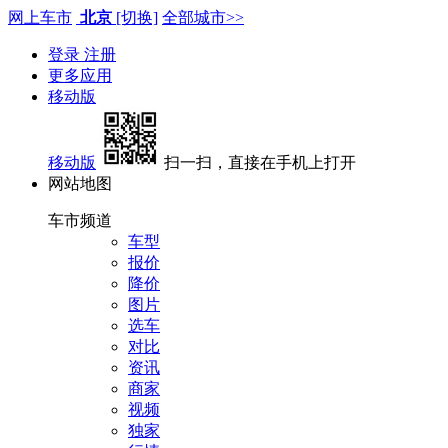
网上车市
北京
[切换]
全部城市>>
登录
注册
更多应用
移动版
移动版
扫一扫，直接在手机上打开
网站地图
车市频道
车型
报价
降价
图片
选车
对比
资讯
商家
视频
独家