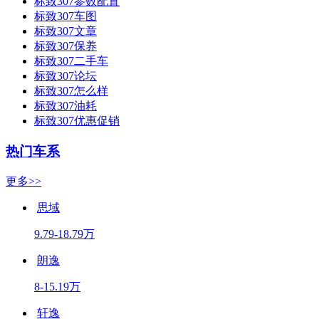
标致307参数配置
标致307车图
标致307文章
标致307保养
标致307二手车
标致307论坛
标致307怎么样
标致307油耗
标致307优惠促销
热门车系
更多>>
思域
9.79-18.79万
朗逸
8-15.19万
轩逸