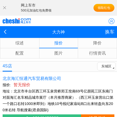
网上车市
领取红包
500元加油红包免费领
换车
大力神
综述
报价
降价
配置
图片
行情资讯
4S店
东城区
北京海汇恒通汽车贸易有限公司
暂无报价
报价:
地址：北京市丰台区西三环玉泉营桥郑王坟南69号亿朋苑三区东南门
对面海汇名车精品城市展厅（本月推荐商家）.（西三环玉泉营出口第
一个路口右转1000米即到）地铁10号线纪家庙站B口出来转盘向东20
0米右转.导航搜索{君鼎国际}