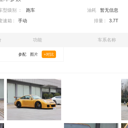
车型级别 ：
跑车
油耗
暂无信息
变速箱 :
手动
排量 :
3.7T
价
功能
车系名称
参配
图片
+对比