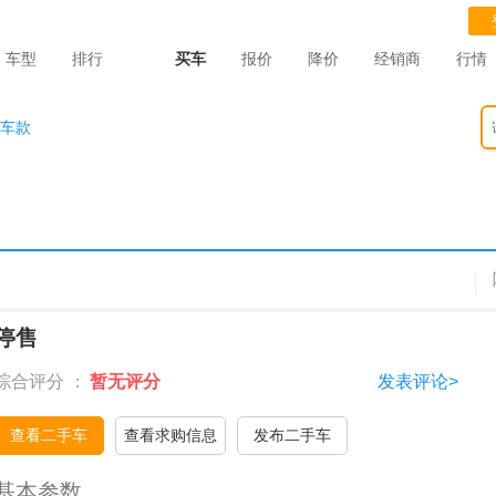
车型
排行
买车
报价
降价
经销商
行情
车款
停售
综合评分 ：
暂无评分
发表评论>
查看二手车
查看求购信息
发布二手车
基本参数