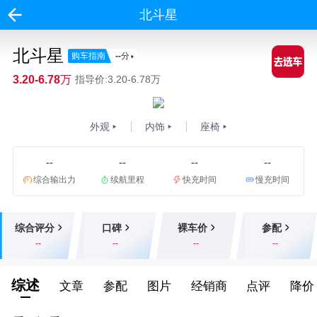
北斗星
北斗星
购车指南
--
分
3.20-6.78万
指导价:3.20-6.78万
外观
内饰
座椅
--
--
--
--
综合输出力
续航里程
快充时间
慢充时间
综合评分
口碑
裸车价
参配
--
--
--
--
综述
文章
参配
图片
经销商
点评
降价