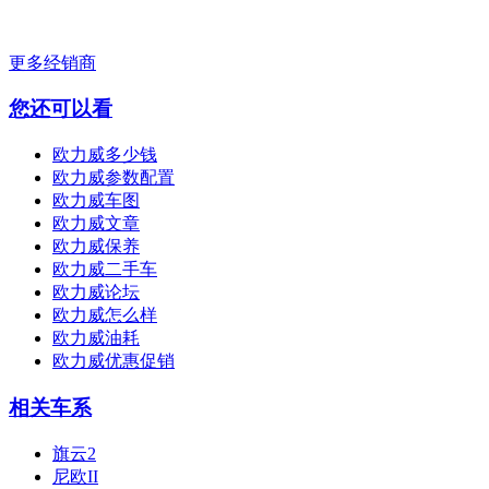
更多经销商
您还可以看
欧力威多少钱
欧力威参数配置
欧力威车图
欧力威文章
欧力威保养
欧力威二手车
欧力威论坛
欧力威怎么样
欧力威油耗
欧力威优惠促销
相关车系
旗云2
尼欧II