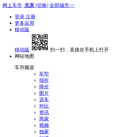
网上车市
北京
[切换]
全部城市>>
登录
注册
更多应用
移动版
移动版
扫一扫，直接在手机上打开
网站地图
车市频道
车型
报价
降价
图片
选车
对比
资讯
商家
视频
独家