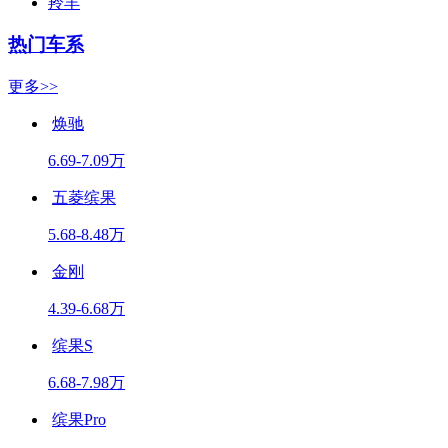
羚羊
热门车系
更多>>
焕驰
6.69-7.09万
五菱缤果
5.68-8.48万
金刚
4.39-6.68万
缤果S
6.68-7.98万
缤果Pro