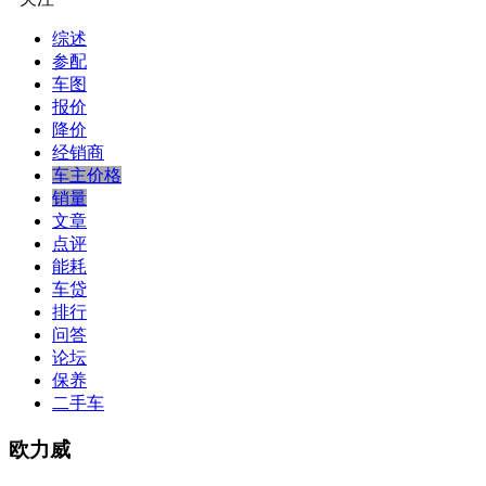
综述
参配
车图
报价
降价
经销商
车主价格
销量
文章
点评
能耗
车贷
排行
问答
论坛
保养
二手车
欧力威