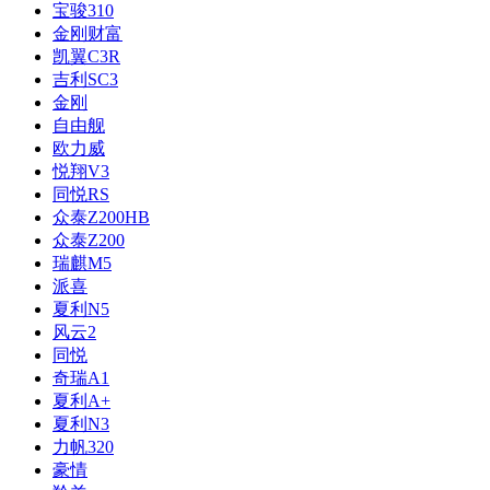
宝骏310
金刚财富
凯翼C3R
吉利SC3
金刚
自由舰
欧力威
悦翔V3
同悦RS
众泰Z200HB
众泰Z200
瑞麒M5
派喜
夏利N5
风云2
同悦
奇瑞A1
夏利A+
夏利N3
力帆320
豪情