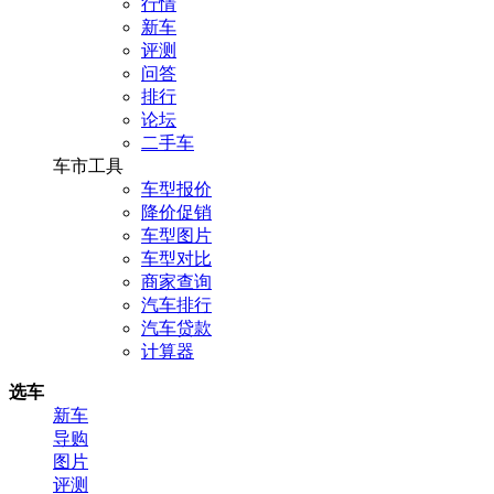
行情
新车
评测
问答
排行
论坛
二手车
车市工具
车型报价
降价促销
车型图片
车型对比
商家查询
汽车排行
汽车贷款
计算器
选车
新车
导购
图片
评测