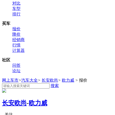
对比
车型
排行
买车
报价
降价
经销商
行情
计算器
社区
问答
论坛
网上车市
>
汽车大全
>
长安欧尚
>
欧力威
>
报价
搜索
长安欧尚
-
欧力威
关注