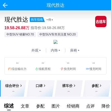
现代胜达
现代胜达
购车指南
--
分
19.58-26.88万
指导价:19.58-26.88万
中型SUV 销量NO.70
中型SUV车市关注度 NO.20
外观
内饰
座椅
--
--
--
--
综合输出力
续航里程
快充时间
慢充时间
综合评分
口碑
裸车价
参配
--
--
--
--
综述
文章
参配
图片
经销商
点评
降价