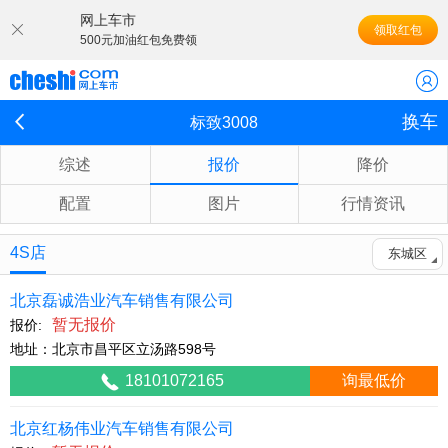
网上车市
领取红包
500元加油红包免费领
换车
标致3008
综述
报价
降价
配置
图片
行情资讯
4S店
东城区
北京磊诚浩业汽车销售有限公司
暂无报价
报价:
地址：北京市昌平区立汤路598号
18101072165
询最低价
北京红杨伟业汽车销售有限公司