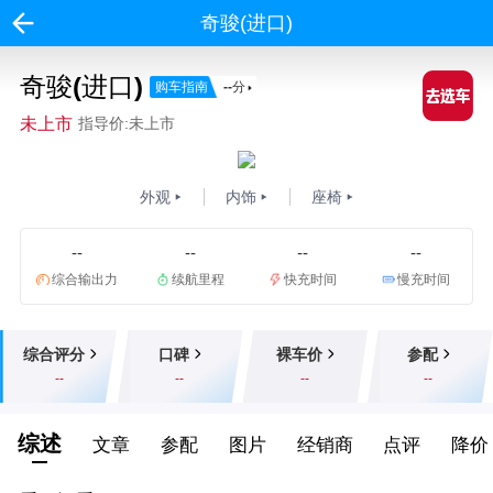
奇骏(进口)
奇骏(进口)
购车指南
--
分
未上市
指导价:未上市
外观
内饰
座椅
--
--
--
--
综合输出力
续航里程
快充时间
慢充时间
综合评分
口碑
裸车价
参配
--
--
--
--
综述
文章
参配
图片
经销商
点评
降价