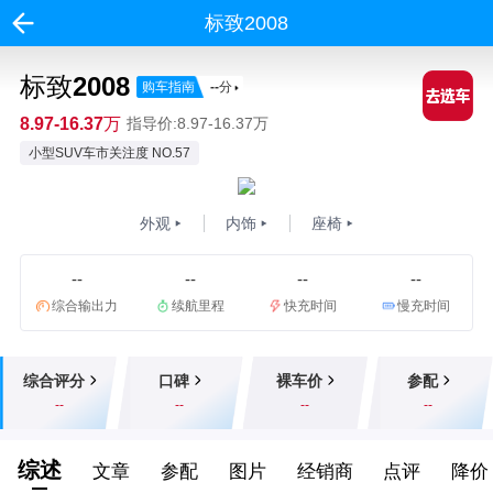
标致2008
标致2008
购车指南
--
分
8.97-16.37万
指导价:8.97-16.37万
小型SUV车市关注度 NO.57
外观
内饰
座椅
--
--
--
--
综合输出力
续航里程
快充时间
慢充时间
综合评分
口碑
裸车价
参配
--
--
--
--
综述
文章
参配
图片
经销商
点评
降价