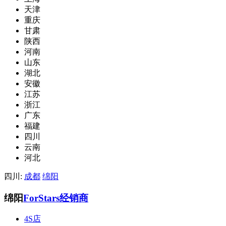
天津
重庆
甘肃
陕西
河南
山东
湖北
安徽
江苏
浙江
广东
福建
四川
云南
河北
四川:
成都
绵阳
绵阳
ForStars经销商
4S店