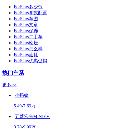
ForStars多少钱
ForStars参数配置
ForStars车图
ForStars文章
ForStars保养
ForStars二手车
ForStars论坛
ForStars怎么样
ForStars油耗
ForStars优惠促销
热门车系
更多>>
小蚂蚁
5.49-7.69万
五菱宏光MINIEV
3.28-9.99万