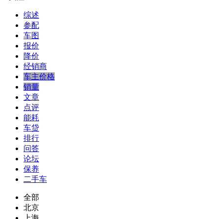
综述
参配
车图
报价
降价
经销商
车主价格
销量
文章
点评
能耗
车贷
排行
问答
论坛
保养
二手车
全部
北京
上海