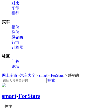
对比
车型
排行
买车
报价
降价
经销商
行情
计算器
社区
问答
论坛
网上车市
>
汽车大全
>
smart
>
ForStars
>
经销商
搜索
smart
-
ForStars
关注