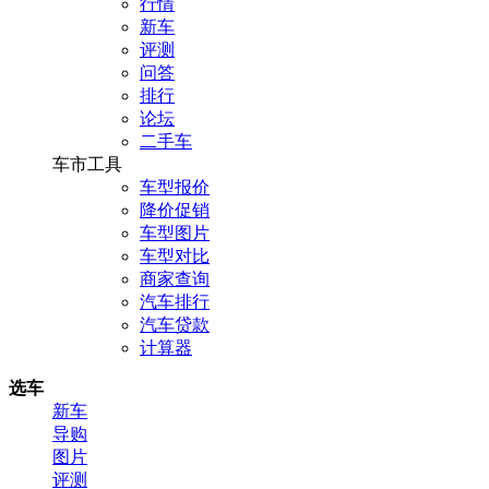
行情
新车
评测
问答
排行
论坛
二手车
车市工具
车型报价
降价促销
车型图片
车型对比
商家查询
汽车排行
汽车贷款
计算器
选车
新车
导购
图片
评测