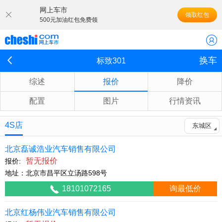
网上车市
领取红包
500元加油红包免费领
换车
标致301
综述
报价
降价
配置
图片
行情资讯
4S店
东城区
北京磊诚浩业汽车销售有限公司
暂无报价
报价:
地址：北京市昌平区立汤路598号
18101072165
询最低价
北京红杨伟业汽车销售有限公司