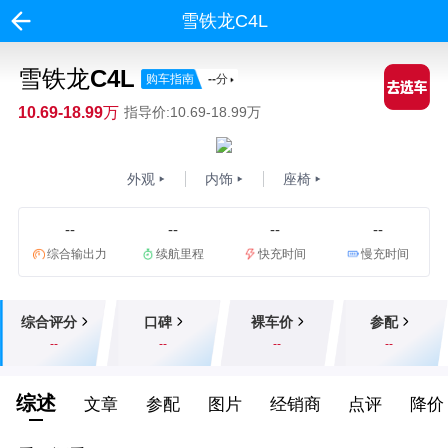
雪铁龙C4L
雪铁龙C4L
购车指南
--
分
10.69-18.99万
指导价:10.69-18.99万
外观
内饰
座椅
--
--
--
--
综合输出力
续航里程
快充时间
慢充时间
综合评分
口碑
裸车价
参配
--
--
--
--
综述
文章
参配
图片
经销商
点评
降价