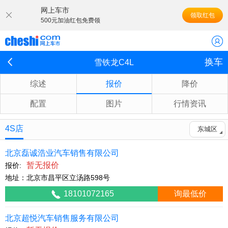
网上车市
领取红包
500元加油红包免费领
换车
雪铁龙C4L
综述
报价
降价
配置
图片
行情资讯
4S店
东城区
北京磊诚浩业汽车销售有限公司
暂无报价
报价:
地址：北京市昌平区立汤路598号
18101072165
询最低价
北京超悦汽车销售服务有限公司