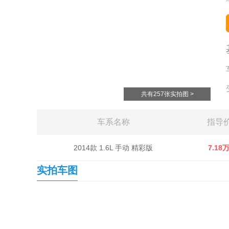
共有257张实拍图 >
车系名称
指导
2014款 1.6L 手动 精彩版
7.18
实拍车图