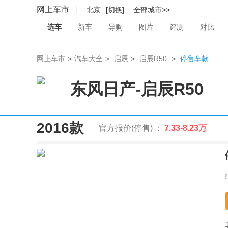
网上车市
北京
[切换]
全部城市>>
选车
新车
导购
图片
评测
对比
网上车市
>
汽车大全
>
启辰
>
启辰R50
>
停售车款
东风日产
-
启辰R50
2016款
官方报价(停售) ：
7.33-8.23万