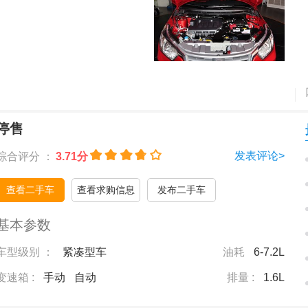
停售
发表评论>
综合评分 ：
3.71分
查看二手车
查看求购信息
发布二手车
基本参数
车型级别 ：
紧凑型车
油耗
6-7.2L
变速箱 :
手动
自动
排量 :
1.6L