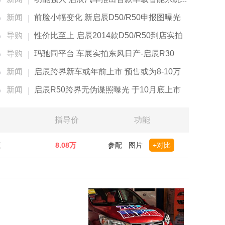
新闻
前脸小幅变化 新启辰D50/R50申报图曝光
导购
性价比至上 启辰2014款D50/R50到店实拍
导购
玛驰同平台 车展实拍东风日产-启辰R30
新闻
启辰跨界新车或年前上市 预售或为8-10万
新闻
启辰R50跨界无伪谍照曝光 于10月底上市
指导价
功能
版
8.08万
参配
图片
+对比