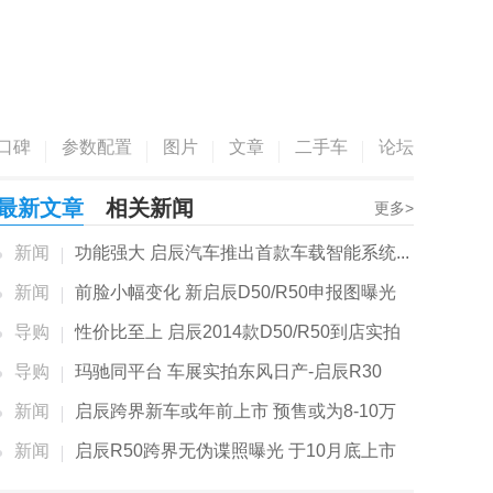
口碑
参数配置
图片
文章
二手车
论坛
最新文章
相关新闻
更多>
新闻
功能强大 启辰汽车推出首款车载智能系统...
新闻
前脸小幅变化 新启辰D50/R50申报图曝光
导购
性价比至上 启辰2014款D50/R50到店实拍
导购
玛驰同平台 车展实拍东风日产-启辰R30
新闻
启辰跨界新车或年前上市 预售或为8-10万
新闻
启辰R50跨界无伪谍照曝光 于10月底上市