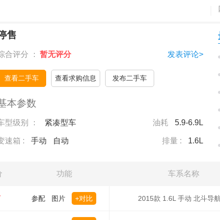
停售
综合评分 ：
暂无评分
发表评论>
查看二手车
查看求购信息
发布二手车
基本参数
车型级别 ：
紧凑型车
油耗
5.9-6.9L
变速箱 :
手动
自动
排量 :
1.6L
价
功能
车系名称
万
参配
图片
+对比
2015款 1.6L 手动 北斗导