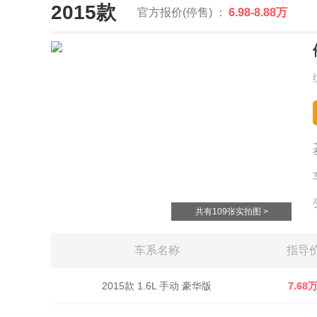
2015款
官方报价(停售) ：
6.98-8.88万
共有109张实拍图 >
车系名称
指导
2015款 1.6L 手动 豪华版
7.68