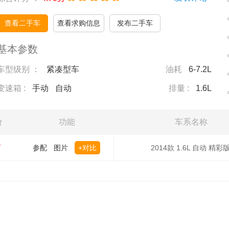
查看二手车
查看求购信息
发布二手车
基本参数
车型级别 ：
紧凑型车
油耗
6-7.2L
变速箱 :
手动
自动
排量 :
1.6L
价
功能
车系名称
万
参配
图片
+对比
2014款 1.6L 自动 精彩