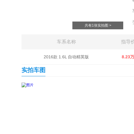
共有1张实拍图 >
车系名称
指导
2016款 1.6L 自动精英版
8.23
实拍车图