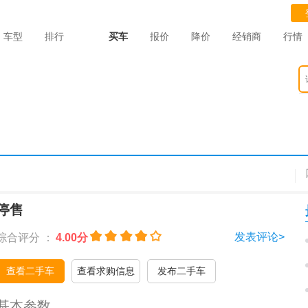
车型
排行
买车
报价
降价
经销商
行情
停售
发表评论>
综合评分 ：
4.00分
查看二手车
查看求购信息
发布二手车
基本参数