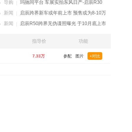
导购
玛驰同平台 车展实拍东风日产-启辰R30
新闻
启辰跨界新车或年前上市 预售或为8-10万
新闻
启辰R50跨界无伪谍照曝光 于10月底上市
指导价
功能
7.33万
参配
图片
+对比