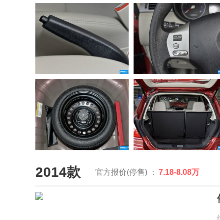
2014款
官方报价(停售) ：
7.18-8.08万