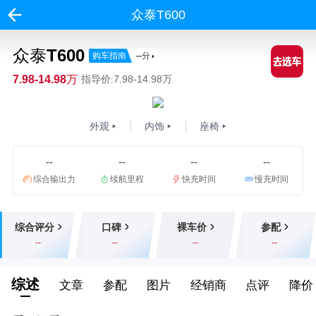
众泰T600
众泰T600
购车指南
--
分
7.98-14.98万
指导价:7.98-14.98万
外观
内饰
座椅
--
--
--
--
综合输出力
续航里程
快充时间
慢充时间
综合评分
口碑
裸车价
参配
--
--
--
--
综述
文章
参配
图片
经销商
点评
降价