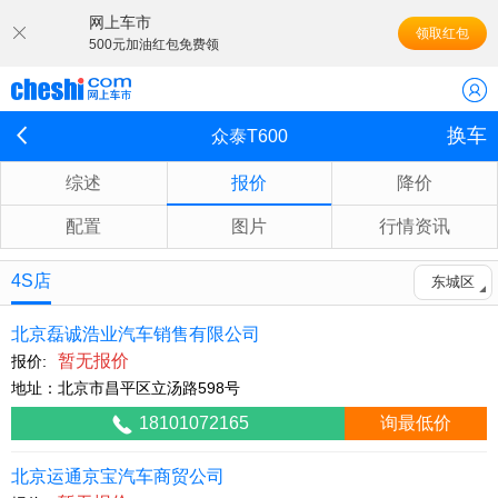
网上车市
领取红包
500元加油红包免费领
换车
众泰T600
综述
报价
降价
配置
图片
行情资讯
4S店
东城区
北京磊诚浩业汽车销售有限公司
暂无报价
报价:
地址：北京市昌平区立汤路598号
18101072165
询最低价
北京运通京宝汽车商贸公司