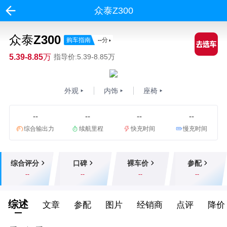
众泰Z300
众泰Z300
购车指南
--
分
5.39-8.85万
指导价:5.39-8.85万
外观
内饰
座椅
--
--
--
--
综合输出力
续航里程
快充时间
慢充时间
综合评分
口碑
裸车价
参配
--
--
--
--
综述
文章
参配
图片
经销商
点评
降价