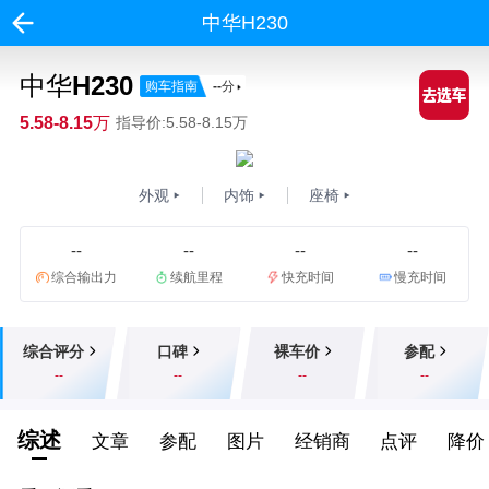
中华H230
中华H230
购车指南
--
分
5.58-8.15万
指导价:5.58-8.15万
外观
内饰
座椅
--
--
--
--
综合输出力
续航里程
快充时间
慢充时间
综合评分
口碑
裸车价
参配
--
--
--
--
综述
文章
参配
图片
经销商
点评
降价