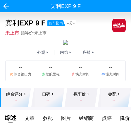
宾利EXP 9 F
宾利EXP 9 F
购车指南
--
分
未上市
指导价:未上市
外观
内饰
座椅
--
--
--
--
综合输出力
续航里程
快充时间
慢充时间
综合评分
口碑
裸车价
参配
--
--
--
--
综述
文章
参配
图片
经销商
点评
降价