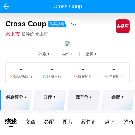
Cross Coup
Cross Coup
购车指南
--
分
未上市
指导价:未上市
外观
内饰
座椅
--
--
--
--
综合输出力
续航里程
快充时间
慢充时间
综合评分
口碑
裸车价
参配
--
--
--
--
综述
文章
参配
图片
经销商
点评
降价