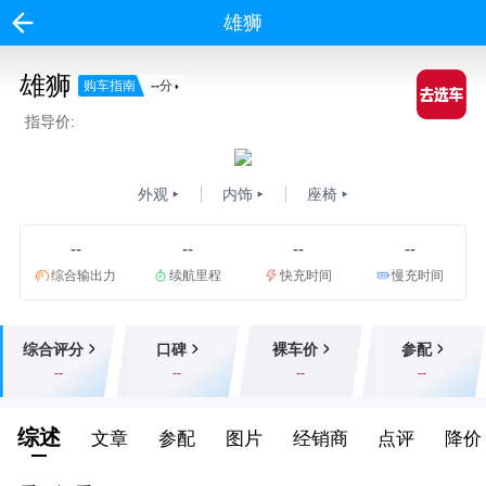
雄狮
雄狮
购车指南
--
分
指导价:
外观
内饰
座椅
--
--
--
--
综合输出力
续航里程
快充时间
慢充时间
综合评分
口碑
裸车价
参配
--
--
--
--
综述
文章
参配
图片
经销商
点评
降价