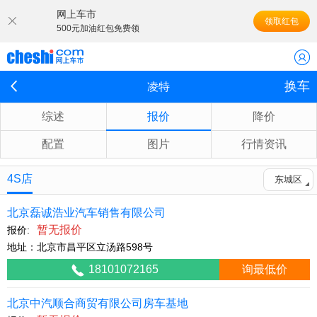
网上车市
领取红包
500元加油红包免费领
换车
凌特
综述
报价
降价
配置
图片
行情资讯
4S店
东城区
北京磊诚浩业汽车销售有限公司
暂无报价
报价:
地址：北京市昌平区立汤路598号
18101072165
询最低价
北京中汽顺合商贸有限公司房车基地